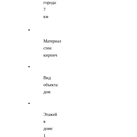
города:
7
км
Материал
стен:
кирпич
Вид
объекта:
дом
Этажей
в
доме:
1